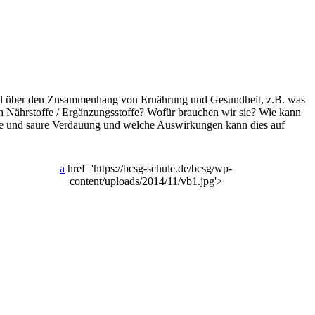
iel über den Zusammenhang von Ernährung und Gesundheit, z.B. was
 Nährstoffe / Ergänzungsstoffe? Wofür brauchen wir sie? Wie kann
he und saure Verdauung und welche Auswirkungen kann dies auf
a
href='https://bcsg-schule.de/bcsg/wp-
content/uploads/2014/11/vb1.jpg'>