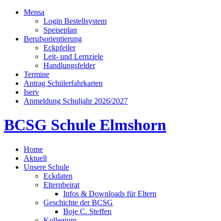
Mensa
Login Bestellsystem
Speiseplan
Berufsorientierung
Eckpfeiler
Leit- und Lernziele
Handlungsfelder
Termine
Antrag Schülerfahrkarten
Iserv
Anmeldung Schuljahr 2026/2027
BCSG Schule Elmshorn
Home
Aktuell
Unsere Schule
Eckdaten
Elternbeirat
Infos & Downloads für Eltern
Geschichte der BCSG
Boje C. Steffen
Kollegium