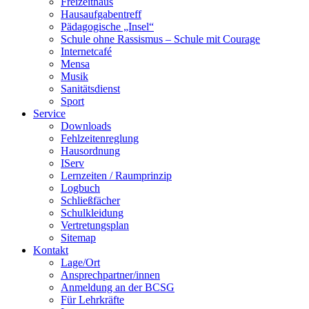
Freizeithaus
Hausaufgabentreff
Pädagogische „Insel“
Schule ohne Rassismus – Schule mit Courage
Internetcafé
Mensa
Musik
Sanitätsdienst
Sport
Service
Downloads
Fehlzeitenreglung
Hausordnung
IServ
Lernzeiten / Raumprinzip
Logbuch
Schließfächer
Schulkleidung
Vertretungsplan
Sitemap
Kontakt
Lage/Ort
Ansprechpartner/innen
Anmeldung an der BCSG
Für Lehrkräfte