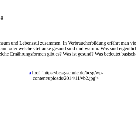
ng
onsum und Lebensstil zusammen. In Verbraucherbildung erfährt man v
ann oder welche Getränke gesund sind und warum. Was sind eigentlich
elche Ernährungsformen gibt es? Was ist gesund? Was bedeutet basisc
a
href='https://bcsg-schule.de/bcsg/wp-
content/uploads/2014/11/vb2.jpg'>