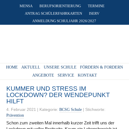
MENSA
BERUFSORIENTIERUNG
TERMINE
ANTRAG SCHÜLERFAHRKARTEN
ISERV
ANMELDUNG SCHULJAHR 2026/2027
HOME
AKTUELL
UNSERE SCHULE
FÖRDERN & FORDERN
ANGEBOTE
SERVICE
KONTAKT
KUMMER UND STRESS IM
LOCKDOWN? DER WENDEPUNKT
HILFT
4. Februar 2021
|
Kategorie:
|
Stichworte:
BCSG Schule
Prävention
Schon zum zweiten Mal innerhalb kurzer Zeit trifft uns der
Lockdown
mit voller Breitseite. Kaum ein Lebensbereich ist