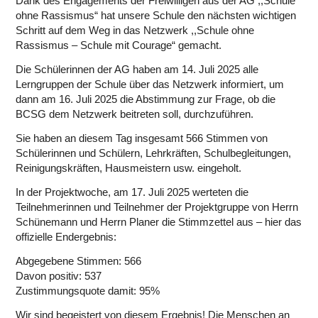
Dank des Engagements der Freiwilligen aus der AG ,,Schule
ohne Rassismus“ hat unsere Schule den nächsten wichtigen
Schritt auf dem Weg in das Netzwerk ,,Schule ohne
Rassismus – Schule mit Courage“ gemacht.
Die Schülerinnen der AG haben am 14. Juli 2025 alle
Lerngruppen der Schule über das Netzwerk informiert, um
dann am 16. Juli 2025 die Abstimmung zur Frage, ob die
BCSG dem Netzwerk beitreten soll, durchzuführen.
Sie haben an diesem Tag insgesamt 566 Stimmen von
Schülerinnen und Schülern, Lehrkräften, Schulbegleitungen,
Reinigungskräften, Hausmeistern usw. eingeholt.
In der Projektwoche, am 17. Juli 2025 werteten die
Teilnehmerinnen und Teilnehmer der Projektgruppe von Herrn
Schünemann und Herrn Planer die Stimmzettel aus – hier das
offizielle Endergebnis:
Abgegebene Stimmen: 566
Davon positiv: 537
Zustimmungsquote damit: 95%
Wir sind begeistert von diesem Ergebnis! Die Menschen an