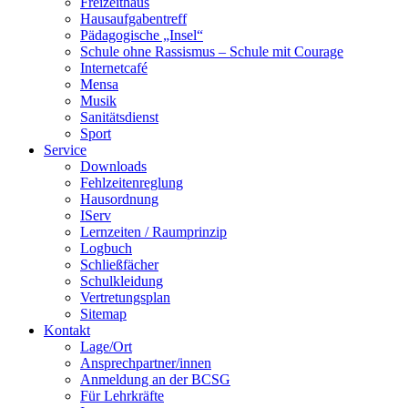
Freizeithaus
Hausaufgabentreff
Pädagogische „Insel“
Schule ohne Rassismus – Schule mit Courage
Internetcafé
Mensa
Musik
Sanitätsdienst
Sport
Service
Downloads
Fehlzeitenreglung
Hausordnung
IServ
Lernzeiten / Raumprinzip
Logbuch
Schließfächer
Schulkleidung
Vertretungsplan
Sitemap
Kontakt
Lage/Ort
Ansprechpartner/innen
Anmeldung an der BCSG
Für Lehrkräfte