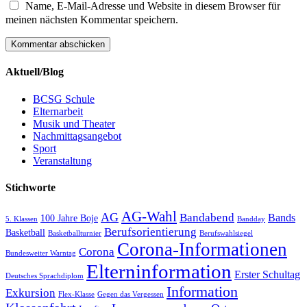
Name, E-Mail-Adresse und Website in diesem Browser für
meinen nächsten Kommentar speichern.
Aktuell/Blog
BCSG Schule
Elternarbeit
Musik und Theater
Nachmittagsangebot
Sport
Veranstaltung
Stichworte
AG-Wahl
AG
Bandabend
Bands
100 Jahre Boje
5. Klassen
Bandday
Berufsorientierung
Basketball
Basketballturnier
Berufswahlsiegel
Corona-Informationen
Corona
Bundesweiter Warntag
Elterninformation
Erster Schultag
Deutsches Sprachdiplom
Information
Exkursion
Flex-Klasse
Gegen das Vergessen