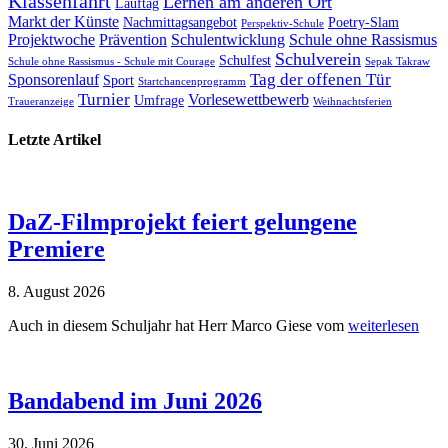
Klassenfahrt
Lernen am anderen Ort
Lauftag
Markt der Künste
Nachmittagsangebot
Poetry-Slam
Perspektiv-Schule
Projektwoche
Prävention
Schulentwicklung
Schule ohne Rassismus
Schulverein
Schulfest
Schule ohne Rassismus - Schule mit Courage
Sepak Takraw
Tag der offenen Tür
Sponsorenlauf
Sport
Startchancenprogramm
Turnier
Vorlesewettbewerb
Umfrage
Traueranzeige
Weihnachtsferien
Letzte Artikel
DaZ-Filmprojekt feiert gelungene
Premiere
8. August 2026
Auch in diesem Schuljahr hat Herr Marco Giese vom
weiterlesen
Bandabend im Juni 2026
30. Juni 2026