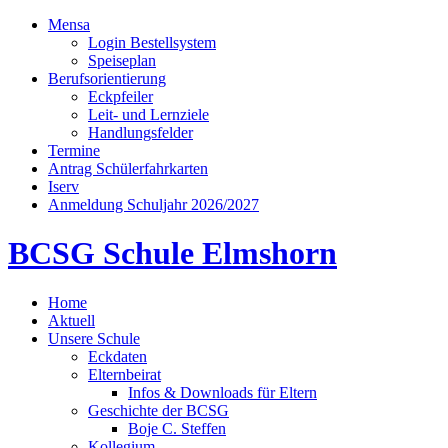
Mensa
Login Bestellsystem
Speiseplan
Berufsorientierung
Eckpfeiler
Leit- und Lernziele
Handlungsfelder
Termine
Antrag Schülerfahrkarten
Iserv
Anmeldung Schuljahr 2026/2027
BCSG Schule Elmshorn
Home
Aktuell
Unsere Schule
Eckdaten
Elternbeirat
Infos & Downloads für Eltern
Geschichte der BCSG
Boje C. Steffen
Kollegium