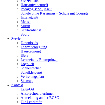
Freizeithaus
Hausaufgabentreff
Pädagogische „Insel“
Schule ohne Rassismus – Schule mit Courage
Internetcafé
Mensa
Musik
Sanitätsdienst
Sport
Service
Downloads
Fehlzeitenreglung
Hausordnung
IServ
Lernzeiten / Raumprinzip
Logbuch
Schließfächer
Schulkleidung
Vertretungsplan
Sitemap
Kontakt
Lage/Ort
Ansprechpartner/innen
Anmeldung an der BCSG
Für Lehrkräfte