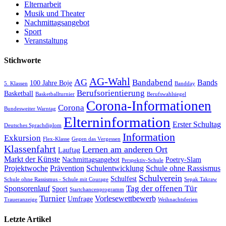
Elternarbeit
Musik und Theater
Nachmittagsangebot
Sport
Veranstaltung
Stichworte
AG-Wahl
AG
Bandabend
Bands
100 Jahre Boje
5. Klassen
Bandday
Berufsorientierung
Basketball
Basketballturnier
Berufswahlsiegel
Corona-Informationen
Corona
Bundesweiter Warntag
Elterninformation
Erster Schultag
Deutsches Sprachdiplom
Information
Exkursion
Flex-Klasse
Gegen das Vergessen
Klassenfahrt
Lernen am anderen Ort
Lauftag
Markt der Künste
Nachmittagsangebot
Poetry-Slam
Perspektiv-Schule
Projektwoche
Prävention
Schulentwicklung
Schule ohne Rassismus
Schulverein
Schulfest
Schule ohne Rassismus - Schule mit Courage
Sepak Takraw
Tag der offenen Tür
Sponsorenlauf
Sport
Startchancenprogramm
Turnier
Vorlesewettbewerb
Umfrage
Traueranzeige
Weihnachtsferien
Letzte Artikel