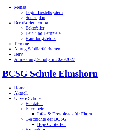
Mensa
Login Bestellsystem
Speiseplan
Berufsorientierung
Eckpfeiler
Leit- und Lernziele
Handlungsfelder
Termine
Antrag Schülerfahrkarten
Iserv
Anmeldung Schuljahr 2026/2027
BCSG Schule Elmshorn
Home
Aktuell
Unsere Schule
Eckdaten
Elternbeirat
Infos & Downloads für Eltern
Geschichte der BCSG
Boje C. Steffen
Kollegium