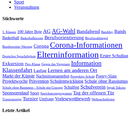
Sport
Veranstaltung
Stichworte
AG-Wahl
AG
Bandabend
Bands
100 Jahre Boje
5. Klassen
Bandday
Berufsorientierung
Basketball
Basketballturnier
Berufswahlsiegel
Corona-Informationen
Corona
Bundesweiter Warntag
Elterninformation
Erster Schultag
Deutsches Sprachdiplom
Information
Exkursion
Flex-Klasse
Gegen das Vergessen
Klassenfahrt
Lernen am anderen Ort
Lauftag
Markt der Künste
Nachmittagsangebot
Poetry-Slam
Perspektiv-Schule
Projektwoche
Prävention
Schulentwicklung
Schule ohne Rassismus
Schulverein
Schulfest
Schule ohne Rassismus - Schule mit Courage
Sepak Takraw
Tag der offenen Tür
Sponsorenlauf
Sport
Startchancenprogramm
Turnier
Vorlesewettbewerb
Umfrage
Traueranzeige
Weihnachtsferien
Letzte Artikel