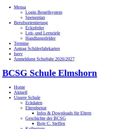
Mensa
Login Bestellsystem
Speiseplan
Berufsorientierung
Eckpfeiler
Leit- und Lernziele
Handlungsfelder
Termine
Antrag Schülerfahrkarten
Iserv
Anmeldung Schuljahr 2026/2027
BCSG Schule Elmshorn
Home
Aktuell
Unsere Schule
Eckdaten
Elternbeirat
Infos & Downloads für Eltern
Geschichte der BCSG
Boje C. Steffen
Kollegium