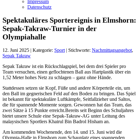
Impressum
Datenschutz
Spektakuläres Sportereignis in Elmshorn:
Sepak-Takraw-Turnier in der
Olympiahalle
12. Juni 2025
|
Kategorie:
Sport
|
Stichworte:
Nachmittagsangebot
,
Sepak Takraw
Sepak Takraw ist ein Rückschlagspiel, bei dem drei Spieler pro
Team versuchen, einen geflochtenen Ball aus Hartplastik über ein
1,52 Meter hohes Netz zu schlagen – ganz ohne Hände.
Stattdessen setzen sie Kopf, Füße und andere Körperteile ein, um
den Ball im gegnerischen Feld auf den Boden zu bringen. Das Spiel
ist bekannt für spektakuläre Luftkämpfe, Seitfallzieher und Saltos,
die für spannende Momente sorgen. Gewonnen hat das Team, das
zwei Sätze à 15 Punkte erreicht.Bereits seit Beginn des Schuljahres
bietet unsere Schule eine Sepak-Takraw-AG unter Leitung des
malaysischen Sportlers Khairul Bin Badrol Hisham an.
Am kommenden Wochenende, den 14. und 15. Juni wird die
Olympia-Halle in Elmshorn zum Schauplatz eines spannenden