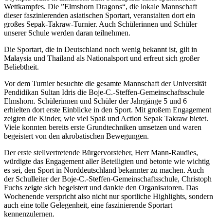
Wettkampfes. Die ”Elmshorn Dragons“, die lokale Mannschaft
dieser faszinierenden asiatischen Sportart, veranstalten dort ein
großes Sepak-Takraw-Turnier. Auch Schülerinnen und Schüler
unserer Schule werden daran teilnehmen.
Die Sportart, die in Deutschland noch wenig bekannt ist, gilt in
Malaysia und Thailand als Nationalsport und erfreut sich großer
Beliebtheit.
Vor dem Turnier besuchte die gesamte Mannschaft der Universität
Pendidikan Sultan Idris die Boje-C.-Steffen-Gemeinschaftsschule
Elmshorn. Schülerinnen und Schüler der Jahrgänge 5 und 6
erhielten dort erste Einblicke in den Sport. Mit großem Engagement
zeigten die Kinder, wie viel Spaß und Action Sepak Takraw bietet.
Viele konnten bereits erste Grundtechniken umsetzen und waren
begeistert von den akrobatischen Bewegungen.
Der erste stellvertretende Bürgervorsteher, Herr Mann-Raudies,
würdigte das Engagement aller Beteiligten und betonte wie wichtig
es sei, den Sport in Norddeutschland bekannter zu machen. Auch
der Schulleiter der Boje-C.-Steffen-Gemeinschaftsschule, Christoph
Fuchs zeigte sich begeistert und dankte den Organisatoren. Das
Wochenende verspricht also nicht nur sportliche Highlights, sondern
auch eine tolle Gelegenheit, eine faszinierende Sportart
kennenzulernen.