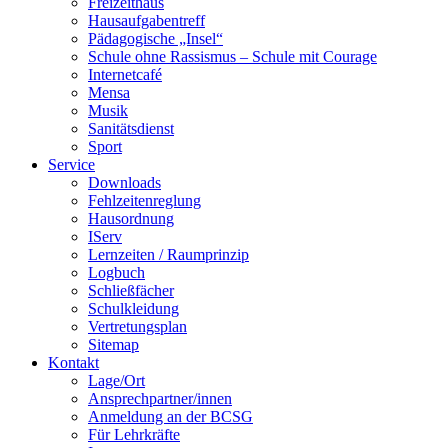
Freizeithaus
Hausaufgabentreff
Pädagogische „Insel“
Schule ohne Rassismus – Schule mit Courage
Internetcafé
Mensa
Musik
Sanitätsdienst
Sport
Service
Downloads
Fehlzeitenreglung
Hausordnung
IServ
Lernzeiten / Raumprinzip
Logbuch
Schließfächer
Schulkleidung
Vertretungsplan
Sitemap
Kontakt
Lage/Ort
Ansprechpartner/innen
Anmeldung an der BCSG
Für Lehrkräfte